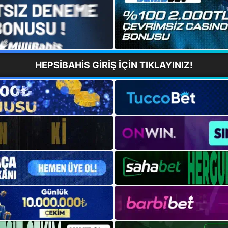
HEPSİBAHİS GİRİŞ İÇİN TIKLAYINIZ!