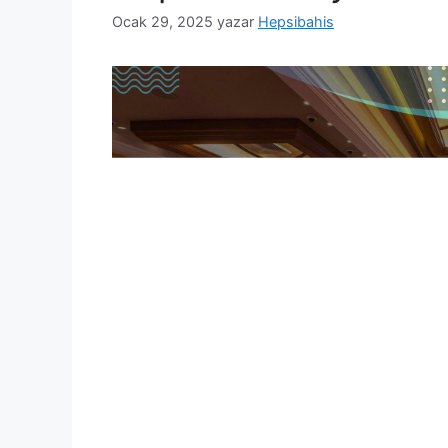
Ocak 29, 2025
yazar
Hepsibahis