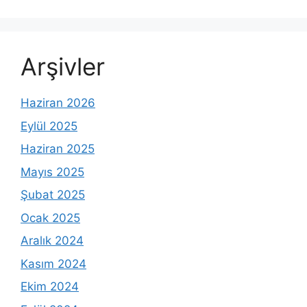
Arşivler
Haziran 2026
Eylül 2025
Haziran 2025
Mayıs 2025
Şubat 2025
Ocak 2025
Aralık 2024
Kasım 2024
Ekim 2024