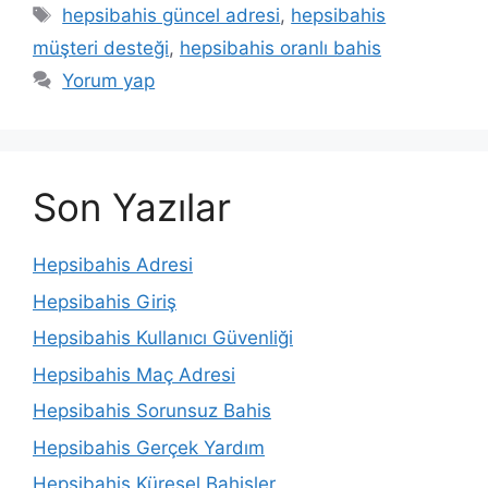
Etiketler
hepsibahis güncel adresi
,
hepsibahis
müşteri desteği
,
hepsibahis oranlı bahis
Yorum yap
Son Yazılar
Hepsibahis Adresi
Hepsibahis Giriş
Hepsibahis Kullanıcı Güvenliği
Hepsibahis Maç Adresi
Hepsibahis Sorunsuz Bahis
Hepsibahis Gerçek Yardım
Hepsibahis Küresel Bahisler