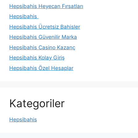
Hepsibahis Heyecan Fırsatları
Hepsibahis
Hepsibahis Ücretsiz Bahisler
Hepsibahis Güvenilir Marka
Hepsibahis Casino Kazanç
Hepsibahis Kolay Giriş
Hepsibahis Özel Hesaplar
Kategoriler
Hepsibahis