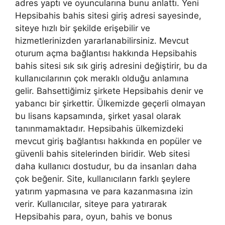
adres yaptı ve oyuncularına bunu anlattı. Yeni
Hepsibahis bahis sitesi giriş adresi sayesinde,
siteye hızlı bir şekilde erişebilir ve
hizmetlerinizden yararlanabilirsiniz. Mevcut
oturum açma bağlantısı hakkında Hepsibahis
bahis sitesi sık sık giriş adresini değiştirir, bu da
kullanıcılarının çok meraklı olduğu anlamına
gelir. Bahsettiğimiz şirkete Hepsibahis denir ve
yabancı bir şirkettir. Ülkemizde geçerli olmayan
bu lisans kapsamında, şirket yasal olarak
tanınmamaktadır. Hepsibahis ülkemizdeki
mevcut giriş bağlantısı hakkında en popüler ve
güvenli bahis sitelerinden biridir. Web sitesi
daha kullanıcı dostudur, bu da insanları daha
çok beğenir. Site, kullanıcıların farklı şeylere
yatırım yapmasına ve para kazanmasına izin
verir. Kullanıcılar, siteye para yatırarak
Hepsibahis para, oyun, bahis ve bonus