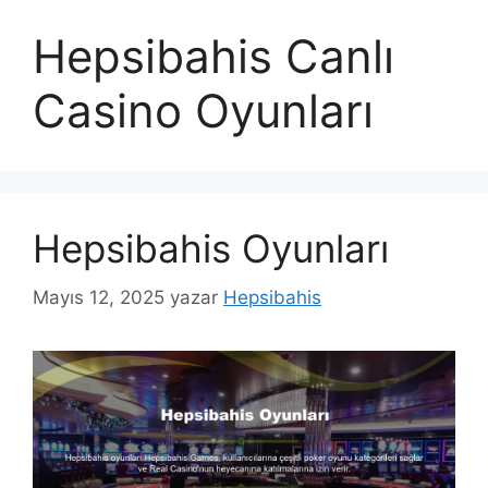
Hepsibahis Canlı
Casino Oyunları
Hepsibahis Oyunları
Mayıs 12, 2025
yazar
Hepsibahis