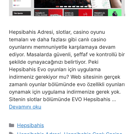
Hepsibahis Adresi, slotlar, casino oyunu
temaları ve daha fazlası gibi canlı casino
oyunlarını memnuniyetle karşılamaya devam
ediyor. Masalarda güvenli, şeffaf ve kontrollü bir
şekilde oynayacağınızı belirtiyor. Peki
Hepsibahis Evo oyunları için uygulama
indirmeniz gerekiyor mu? Web sitesinin gerçek
zamanlı oyunlar bölümünde evo özellikli oyunları
oynamak için uygulama indirmenize gerek yok.
Sitenin slotlar bölümünde EVO Hepsibahis …
Devamını oku
Kategoriler
Hepsibahis
Etiketler