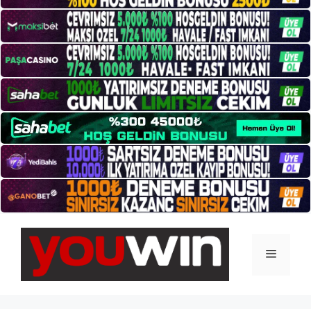
İçeriğe
atla
Menü