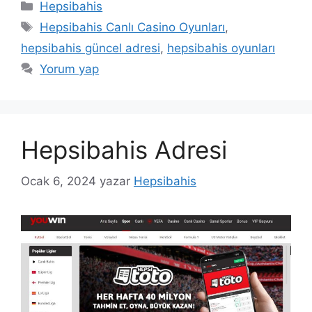
Kategoriler
Hepsibahis
Etiketler
Hepsibahis Canlı Casino Oyunları
,
hepsibahis güncel adresi
,
hepsibahis oyunları
Yorum yap
Hepsibahis Adresi
Ocak 6, 2024
yazar
Hepsibahis