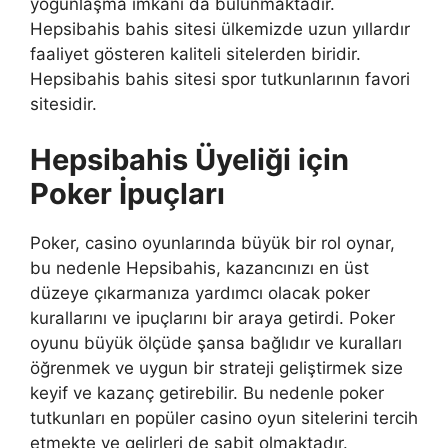
yoğunlaşma imkanı da bulunmaktadır.
Hepsibahis bahis sitesi ülkemizde uzun yıllardır
faaliyet gösteren kaliteli sitelerden biridir.
Hepsibahis bahis sitesi spor tutkunlarının favori
sitesidir.
Hepsibahis Üyeliği için
Poker İpuçları
Poker, casino oyunlarında büyük bir rol oynar,
bu nedenle Hepsibahis, kazancınızı en üst
düzeye çıkarmanıza yardımcı olacak poker
kurallarını ve ipuçlarını bir araya getirdi. Poker
oyunu büyük ölçüde şansa bağlıdır ve kuralları
öğrenmek ve uygun bir strateji geliştirmek size
keyif ve kazanç getirebilir. Bu nedenle poker
tutkunları en popüler casino oyun sitelerini tercih
etmekte ve gelirleri de sabit olmaktadır.