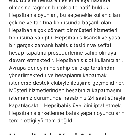
olmasına rağmen birçok alternatif bulduk.
Hepsibahis oyunları, bu seçenekle kullanıcıları
çekme ve tanıtma konusunda başarılı olan
Hepsibahis çok cömert bir müşteri hizmetleri
bonusuna sahiptir. Hepsibahis lisanslı ve yasal
bir gerçek zamanlı bahis sitesidir ve şeffaf
hesap kapatma prosedürlerine sahip olmaya
devam etmektedir. Hepsibahis slot kullanıcıları,
Avrupa deneyimine sahip bir ekip tarafından
yönetilmektedir ve hesaplarını kapatmak
isterlerse destek ekibiyle iletişime geçmelidirler.
Müşteri hizmetlerinden hesabınızı kapatmasını
istemeniz durumunda hesabınız 24 saat süreyle
kapatılacaktır. Hepsibahis üyeliğini iptal etmek,
Hepsibahis şirketlerine bahis yapan oyuncuların
tercih ettiği yöntem değildir.