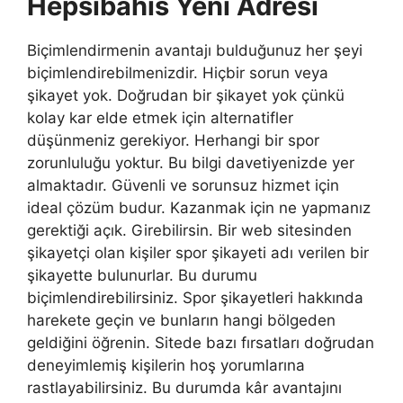
Hepsibahis Yeni Adresi
Biçimlendirmenin avantajı bulduğunuz her şeyi
biçimlendirebilmenizdir. Hiçbir sorun veya
şikayet yok. Doğrudan bir şikayet yok çünkü
kolay kar elde etmek için alternatifler
düşünmeniz gerekiyor. Herhangi bir spor
zorunluluğu yoktur. Bu bilgi davetiyenizde yer
almaktadır. Güvenli ve sorunsuz hizmet için
ideal çözüm budur. Kazanmak için ne yapmanız
gerektiği açık. Girebilirsin. Bir web sitesinden
şikayetçi olan kişiler spor şikayeti adı verilen bir
şikayette bulunurlar. Bu durumu
biçimlendirebilirsiniz. Spor şikayetleri hakkında
harekete geçin ve bunların hangi bölgeden
geldiğini öğrenin. Sitede bazı fırsatları doğrudan
deneyimlemiş kişilerin hoş yorumlarına
rastlayabilirsiniz. Bu durumda kâr avantajını