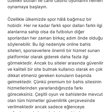
özellikli slotları ve canlı casino oyunlarını hemen
oynamaya başlayın.
Özellikle ülkemizde spor hâlâ bağımsız bir
hobidir. Her ne kadar farklı spor dalları farklı ilgi
alanlarına sahip olsa da futbolun diğer
sporlardan her zaman birkaç adım önde olduğu
söylenebilir. Bu ilgi nedeniyle online bahis
siteleri, sporseverlere önemli bir hizmet sunan
platformlar olarak giderek daha fazla ilgi
görmektedir. Ancak bu siteler arasında güvenilir
ve kaliteli bir site bulmak kullanıcı olarak en çok
dikkat etmeniz gereken konuların başında
gelmektedir. Çünkü premium bir bahis sitesinin
hizmetlerinden yararlandığınızda farkı
göreceksiniz. Çeşitli oyun ve bahislerde mevcut
olan tüm hizmetler güvenilirlik çerçevesinde
verilmektedir ancak sadece eğlenceye