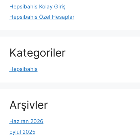
Hepsibahis Kolay Giriş
Hepsibahis Özel Hesaplar
Kategoriler
Hepsibahis
Arşivler
Haziran 2026
Eylül 2025