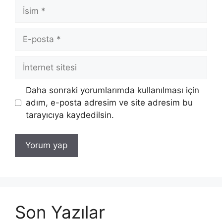
İsim
E-
posta
İnternet
sitesi
Daha sonraki yorumlarımda kullanılması için
adım, e-posta adresim ve site adresim bu
tarayıcıya kaydedilsin.
Son Yazılar