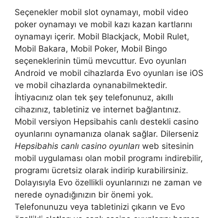
Seçenekler mobil slot oynamayı, mobil video
poker oynamayı ve mobil kazı kazan kartlarını
oynamayı içerir. Mobil Blackjack, Mobil Rulet,
Mobil Bakara, Mobil Poker, Mobil Bingo
seçeneklerinin tümü mevcuttur. Evo oyunları
Android ve mobil cihazlarda Evo oyunları ise iOS
ve mobil cihazlarda oynanabilmektedir.
İhtiyacınız olan tek şey telefonunuz, akıllı
cihazınız, tabletiniz ve internet bağlantınız.
Mobil versiyon Hepsibahis canlı destekli casino
oyunlarını oynamanıza olanak sağlar. Dilerseniz
Hepsibahis canlı casino oyunları
web sitesinin
mobil uygulaması olan mobil programı indirebilir,
programı ücretsiz olarak indirip kurabilirsiniz.
Dolayısıyla Evo özellikli oyunlarınızı ne zaman ve
nerede oynadığınızın bir önemi yok.
Telefonunuzu veya tabletinizi çıkarın ve Evo