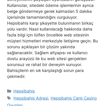
Kullanıcılar, sitedeki ödeme işlemlerinin ayrıca
belge göndermeye gerek kalmadan 5 dakika
içerisinde tamamlandığını vurguluyor.
Hepsibahis karşı şikayette bulunmanın birkaç
yolu vardır. Nasıl kullanılacağı hakkında daha
fazla bilgi için lütfen öncelikle web sitesinin
müşteri hizmetleri merkeziyle iletişime geçin. Bu
sorunu açıklayan bir çözüm yakında
sağlanacaktır. Sağlam altyapısı ve kullanıcı
dostu arayüzü ile bu web sitesi gerçekten
sorunsuz ve rahat bir deneyim sunuyor.
Bahisçilerin en sık karşılaştığı sorun para
çekmedir.
Kategoriler
Hepsibahis
Etiketler
Hepsibahis Adresi
,
Hepsibahis Canlı Casino
Oyunları