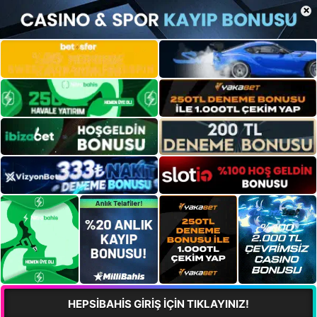
×
HEPSİBAHİS GİRİŞ İÇİN TIKLAYINIZ!