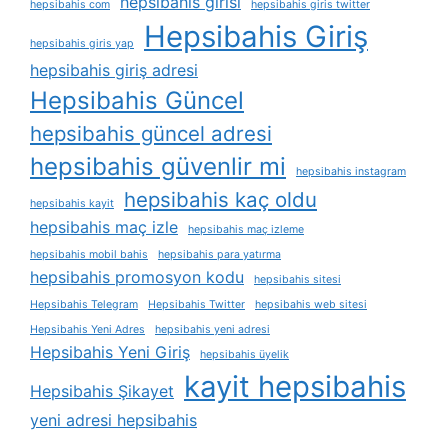
hepsibahis girisi
hepsibahis com
hepsibahis giris twitter
Hepsibahis Giriş
hepsibahis giris yap
hepsibahis giriş adresi
Hepsibahis Güncel
hepsibahis güncel adresi
hepsibahis güvenlir mi
hepsibahis instagram
hepsibahis kaç oldu
hepsibahis kayit
hepsibahis maç izle
hepsibahis maç izleme
hepsibahis mobil bahis
hepsibahis para yatırma
hepsibahis promosyon kodu
hepsibahis sitesi
Hepsibahis Telegram
Hepsibahis Twitter
hepsibahis web sitesi
Hepsibahis Yeni Adres
hepsibahis yeni adresi
Hepsibahis Yeni Giriş
hepsibahis üyelik
kayit hepsibahis
Hepsibahis Şikayet
yeni adresi hepsibahis