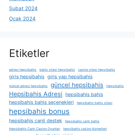
Şubat 2024
Ocak 2024
Etiketler
adresi hepsibahis
bahis sitesi hepsibahis
casino sitesi hepsibahis
giris hepsibahis
giris yap hepsibahis
güncel hepsibahis
güncel adresi hepsibahis
Hepsibahis
Hepsibahis Adresi
hepsibahis bahis
hepsibahis bahis seçenekleri
hepsibahis bahis sitesi
hepsibahis bonus
hepsibahis canli destek
hepsibahis canlı bahis
Hepsibahis Canlı Casino Oyunları
hepsibahis casino hizmetleri