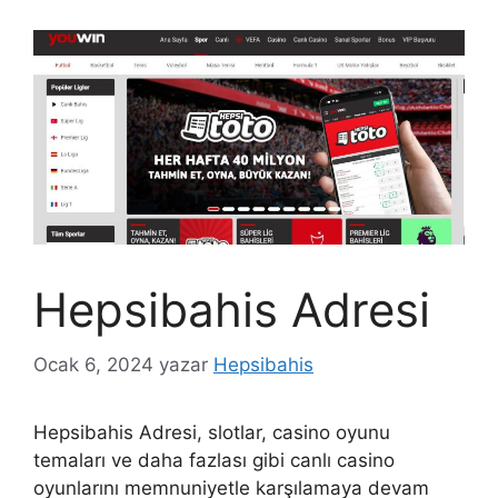
Hepsibahis Adresi
Ocak 6, 2024
yazar
Hepsibahis
Hepsibahis Adresi, slotlar, casino oyunu
temaları ve daha fazlası gibi canlı casino
oyunlarını memnuniyetle karşılamaya devam