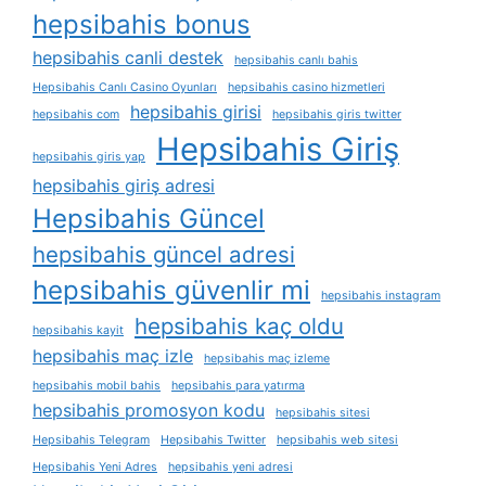
hepsibahis bonus
hepsibahis canli destek
hepsibahis canlı bahis
Hepsibahis Canlı Casino Oyunları
hepsibahis casino hizmetleri
hepsibahis girisi
hepsibahis com
hepsibahis giris twitter
Hepsibahis Giriş
hepsibahis giris yap
hepsibahis giriş adresi
Hepsibahis Güncel
hepsibahis güncel adresi
hepsibahis güvenlir mi
hepsibahis instagram
hepsibahis kaç oldu
hepsibahis kayit
hepsibahis maç izle
hepsibahis maç izleme
hepsibahis mobil bahis
hepsibahis para yatırma
hepsibahis promosyon kodu
hepsibahis sitesi
Hepsibahis Telegram
Hepsibahis Twitter
hepsibahis web sitesi
Hepsibahis Yeni Adres
hepsibahis yeni adresi