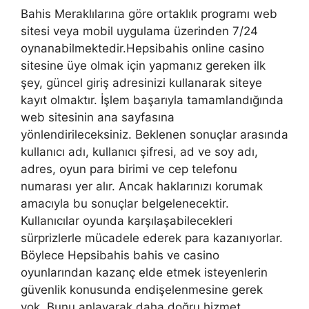
Bahis Meraklılarına göre ortaklık programı web
sitesi veya mobil uygulama üzerinden 7/24
oynanabilmektedir.Hepsibahis online casino
sitesine üye olmak için yapmanız gereken ilk
şey, güncel giriş adresinizi kullanarak siteye
kayıt olmaktır. İşlem başarıyla tamamlandığında
web sitesinin ana sayfasına
yönlendirileceksiniz. Beklenen sonuçlar arasında
kullanıcı adı, kullanıcı şifresi, ad ve soy adı,
adres, oyun para birimi ve cep telefonu
numarası yer alır. Ancak haklarınızı korumak
amacıyla bu sonuçlar belgelenecektir.
Kullanıcılar oyunda karşılaşabilecekleri
sürprizlerle mücadele ederek para kazanıyorlar.
Böylece Hepsibahis bahis ve casino
oyunlarından kazanç elde etmek isteyenlerin
güvenlik konusunda endişelenmesine gerek
yok. Bunu anlayarak daha doğru hizmet