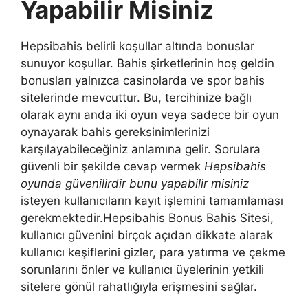
Yapabilir Misiniz
Hepsibahis belirli koşullar altında bonuslar
sunuyor koşullar. Bahis şirketlerinin hoş geldin
bonusları yalnızca casinolarda ve spor bahis
sitelerinde mevcuttur. Bu, tercihinize bağlı
olarak aynı anda iki oyun veya sadece bir oyun
oynayarak bahis gereksinimlerinizi
karşılayabileceğiniz anlamına gelir. Sorulara
güvenli bir şekilde cevap vermek
Hepsibahis
oyunda güvenilirdir bunu yapabilir misiniz
isteyen kullanıcıların kayıt işlemini tamamlaması
gerekmektedir.Hepsibahis Bonus Bahis Sitesi,
kullanıcı güvenini birçok açıdan dikkate alarak
kullanıcı keşiflerini gizler, para yatırma ve çekme
sorunlarını önler ve kullanıcı üyelerinin yetkili
sitelere gönül rahatlığıyla erişmesini sağlar.