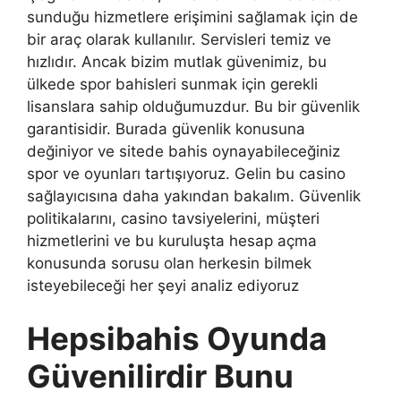
sunduğu hizmetlere erişimini sağlamak için de
bir araç olarak kullanılır. Servisleri temiz ve
hızlıdır. Ancak bizim mutlak güvenimiz, bu
ülkede spor bahisleri sunmak için gerekli
lisanslara sahip olduğumuzdur. Bu bir güvenlik
garantisidir. Burada güvenlik konusuna
değiniyor ve sitede bahis oynayabileceğiniz
spor ve oyunları tartışıyoruz. Gelin bu casino
sağlayıcısına daha yakından bakalım. Güvenlik
politikalarını, casino tavsiyelerini, müşteri
hizmetlerini ve bu kuruluşta hesap açma
konusunda sorusu olan herkesin bilmek
isteyebileceği her şeyi analiz ediyoruz
Hepsibahis Oyunda
Güvenilirdir Bunu