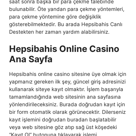
saat sonra başka bir para çekme talebinde
bulunabilir. Öte yandan para çekme yöntemleri,
para çekme yöntemine göre değişiklik
gösterebilmektedir. Bu arada Hepsibahis Canlı
Destekten her zaman yardım alabilirsiniz.
Hepsibahis Online Casino
Ana Sayfa
Hepsibahis online casino sitesine üye olmak için
yapmanız gereken ilk şey, güncel giriş adresinizi
kullanarak siteye kayıt olmaktır. İşlem başarıyla
tamamlandığında web sitesinin ana sayfasına
yönlendirileceksiniz. Burada doğrudan kayıt için
bir form otomatik olarak görünecektir. Dilerseniz
kayıt işlemini doğrudan buradan başlatabilir
veya web sitesine göz atıp sağ üst köşedeki
“Kayıt Ol” butonuna tıklayarak işlemi