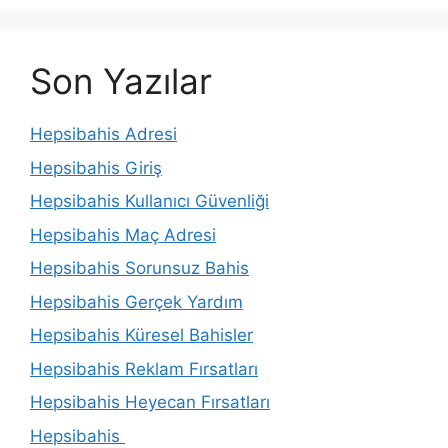
Son Yazılar
Hepsibahis Adresi
Hepsibahis Giriş
Hepsibahis Kullanıcı Güvenliği
Hepsibahis Maç Adresi
Hepsibahis Sorunsuz Bahis
Hepsibahis Gerçek Yardım
Hepsibahis Küresel Bahisler
Hepsibahis Reklam Fırsatları
Hepsibahis Heyecan Fırsatları
Hepsibahis