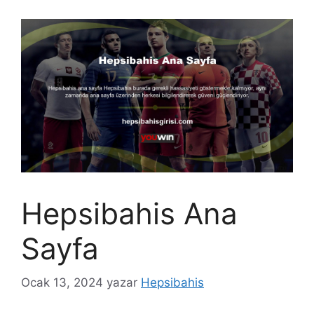
Hepsibahis Ana
Sayfa
Ocak 13, 2024
yazar
Hepsibahis