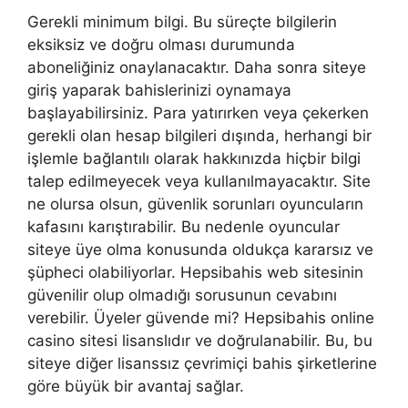
Gerekli minimum bilgi. Bu süreçte bilgilerin
eksiksiz ve doğru olması durumunda
aboneliğiniz onaylanacaktır. Daha sonra siteye
giriş yaparak bahislerinizi oynamaya
başlayabilirsiniz. Para yatırırken veya çekerken
gerekli olan hesap bilgileri dışında, herhangi bir
işlemle bağlantılı olarak hakkınızda hiçbir bilgi
talep edilmeyecek veya kullanılmayacaktır. Site
ne olursa olsun, güvenlik sorunları oyuncuların
kafasını karıştırabilir. Bu nedenle oyuncular
siteye üye olma konusunda oldukça kararsız ve
şüpheci olabiliyorlar. Hepsibahis web sitesinin
güvenilir olup olmadığı sorusunun cevabını
verebilir. Üyeler güvende mi? Hepsibahis online
casino sitesi lisanslıdır ve doğrulanabilir. Bu, bu
siteye diğer lisanssız çevrimiçi bahis şirketlerine
göre büyük bir avantaj sağlar.