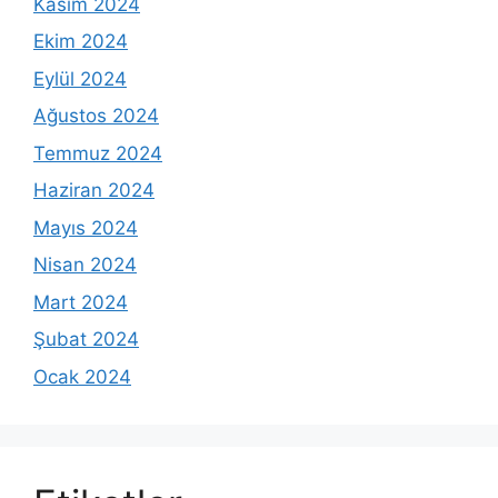
Kasım 2024
Ekim 2024
Eylül 2024
Ağustos 2024
Temmuz 2024
Haziran 2024
Mayıs 2024
Nisan 2024
Mart 2024
Şubat 2024
Ocak 2024