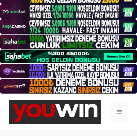
İçeriğe
atla
Menü