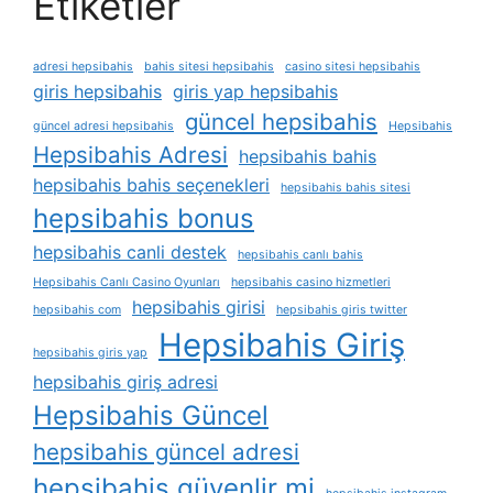
Etiketler
adresi hepsibahis
bahis sitesi hepsibahis
casino sitesi hepsibahis
giris hepsibahis
giris yap hepsibahis
güncel hepsibahis
güncel adresi hepsibahis
Hepsibahis
Hepsibahis Adresi
hepsibahis bahis
hepsibahis bahis seçenekleri
hepsibahis bahis sitesi
hepsibahis bonus
hepsibahis canli destek
hepsibahis canlı bahis
Hepsibahis Canlı Casino Oyunları
hepsibahis casino hizmetleri
hepsibahis girisi
hepsibahis com
hepsibahis giris twitter
Hepsibahis Giriş
hepsibahis giris yap
hepsibahis giriş adresi
Hepsibahis Güncel
hepsibahis güncel adresi
hepsibahis güvenlir mi