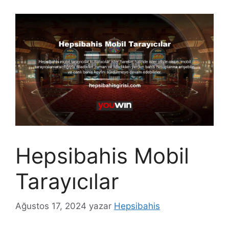
Hepsibahis Mobil
Tarayıcılar
Ağustos 17, 2024
yazar
Hepsibahis