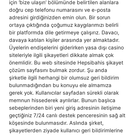
için ‘bize ulaşın’ bölümünde belirtilen alanlara
doğru cep telefonu numarasını ve e-posta
adresini girdiğinizden emin olun. Bir sorun
ortaya çıktığında çoğumuz kaygılarımızı belirli
bir platformda dile getirmeye çalışırız. Davacı,
davaya katılan kişiler arasında yer almaktadır.
Üyelerin endişelerini giderirken yasa dışı casino
siteleriyle ilgili şikayetleri dikkate almak çok
önemlidir. Bu web sitesinde Hepsibahis şikayet
çözüm sayfasını bulmak zordur. Şu anda
şirketle ilgili herhangi bir olumsuz geri bildirim
bulunmadığından bu konuyu ele almamıza
gerek yok. Kullanıcılar sayfadan sürekli olarak
memnun hissederek ayrılırlar. Bunun başlıca
sebeplerinden biri yeni giriş adresinin iletişime
geçtiğiniz 7/24 canlı destek penceresinin sağ alt
köşesinde bulunmasıdır. Aslında şirket,
şikayetlerden ziyade kullanıcı geri bildirimlerine