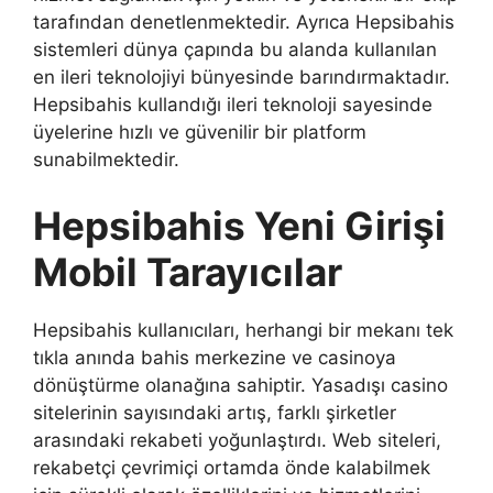
tarafından denetlenmektedir. Ayrıca Hepsibahis
sistemleri dünya çapında bu alanda kullanılan
en ileri teknolojiyi bünyesinde barındırmaktadır.
Hepsibahis kullandığı ileri teknoloji sayesinde
üyelerine hızlı ve güvenilir bir platform
sunabilmektedir.
Hepsibahis Yeni Girişi
Mobil Tarayıcılar
Hepsibahis kullanıcıları, herhangi bir mekanı tek
tıkla anında bahis merkezine ve casinoya
dönüştürme olanağına sahiptir. Yasadışı casino
sitelerinin sayısındaki artış, farklı şirketler
arasındaki rekabeti yoğunlaştırdı. Web siteleri,
rekabetçi çevrimiçi ortamda önde kalabilmek