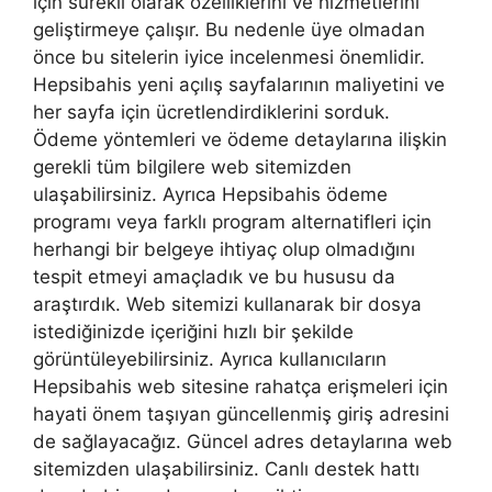
için sürekli olarak özelliklerini ve hizmetlerini
geliştirmeye çalışır. Bu nedenle üye olmadan
önce bu sitelerin iyice incelenmesi önemlidir.
Hepsibahis yeni açılış sayfalarının maliyetini ve
her sayfa için ücretlendirdiklerini sorduk.
Ödeme yöntemleri ve ödeme detaylarına ilişkin
gerekli tüm bilgilere web sitemizden
ulaşabilirsiniz. Ayrıca Hepsibahis ödeme
programı veya farklı program alternatifleri için
herhangi bir belgeye ihtiyaç olup olmadığını
tespit etmeyi amaçladık ve bu hususu da
araştırdık. Web sitemizi kullanarak bir dosya
istediğinizde içeriğini hızlı bir şekilde
görüntüleyebilirsiniz. Ayrıca kullanıcıların
Hepsibahis web sitesine rahatça erişmeleri için
hayati önem taşıyan güncellenmiş giriş adresini
de sağlayacağız. Güncel adres detaylarına web
sitemizden ulaşabilirsiniz. Canlı destek hattı