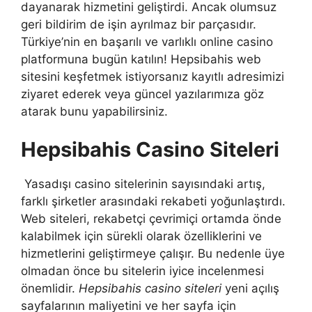
dayanarak hizmetini geliştirdi. Ancak olumsuz
geri bildirim de işin ayrılmaz bir parçasıdır.
Türkiye’nin en başarılı ve varlıklı online casino
platformuna bugün katılın! Hepsibahis web
sitesini keşfetmek istiyorsanız kayıtlı adresimizi
ziyaret ederek veya güncel yazılarımıza göz
atarak bunu yapabilirsiniz.
Hepsibahis Casino Siteleri
Yasadışı casino sitelerinin sayısındaki artış,
farklı şirketler arasındaki rekabeti yoğunlaştırdı.
Web siteleri, rekabetçi çevrimiçi ortamda önde
kalabilmek için sürekli olarak özelliklerini ve
hizmetlerini geliştirmeye çalışır. Bu nedenle üye
olmadan önce bu sitelerin iyice incelenmesi
önemlidir.
Hepsibahis casino siteleri
yeni açılış
sayfalarının maliyetini ve her sayfa için