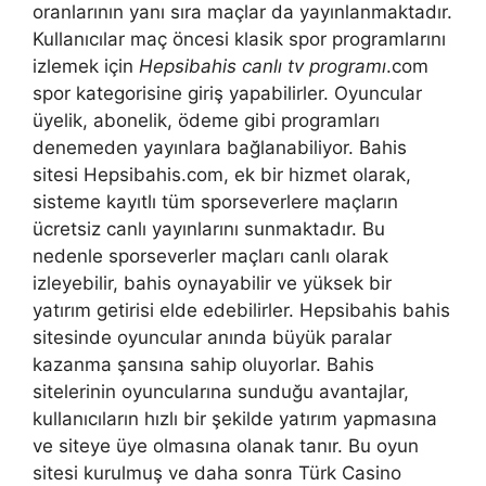
oranlarının yanı sıra maçlar da yayınlanmaktadır.
Kullanıcılar maç öncesi klasik spor programlarını
izlemek için
Hepsibahis canlı tv programı
.com
spor kategorisine giriş yapabilirler. Oyuncular
üyelik, abonelik, ödeme gibi programları
denemeden yayınlara bağlanabiliyor. Bahis
sitesi Hepsibahis.com, ek bir hizmet olarak,
sisteme kayıtlı tüm sporseverlere maçların
ücretsiz canlı yayınlarını sunmaktadır. Bu
nedenle sporseverler maçları canlı olarak
izleyebilir, bahis oynayabilir ve yüksek bir
yatırım getirisi elde edebilirler. Hepsibahis bahis
sitesinde oyuncular anında büyük paralar
kazanma şansına sahip oluyorlar. Bahis
sitelerinin oyuncularına sunduğu avantajlar,
kullanıcıların hızlı bir şekilde yatırım yapmasına
ve siteye üye olmasına olanak tanır. Bu oyun
sitesi kurulmuş ve daha sonra Türk Casino