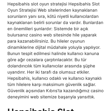
Hepsibahis slot oyun stratejisi Hepsibahis Slot
Oyun Stratejisi Web sitelerinden kaynaklanan
sorunların yanı sıra, kötü niyetli kullanıcılardan
kaynaklanan belirli sorunlar da vardır. Bunlardan
en önemlileri şunlardır: Sistemde bir açık
bulursanız casino web sitesinde hile yaparak
para kazanabilirsiniz. Bu hileler oyunun
dinamiklerine dijital müdahale yoluyla yapılıyor.
Bunun tespit edilmesi halinde kullanıcı kanuna
göre ağır cezalara çarptırılacaktır. Bu tür
dolandırıcılık tüm kullanıcılar arasında şüphe
uyandırır. Her iki tarafı da olumsuz etkiler.
Hepsibahis, kullanıcı odaklı ve kullanıcı kaynaklı
tüm hilelere karşı maksimum güvenlik sağlar.
Güvenlik açısından Kıbrıs’ta kazandığımız casino
deneyimini web sitemize başarıyla yansıttık.