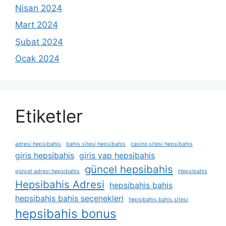
Nisan 2024
Mart 2024
Şubat 2024
Ocak 2024
Etiketler
adresi hepsibahis
bahis sitesi hepsibahis
casino sitesi hepsibahis
giris hepsibahis
giris yap hepsibahis
güncel hepsibahis
güncel adresi hepsibahis
Hepsibahis
Hepsibahis Adresi
hepsibahis bahis
hepsibahis bahis seçenekleri
hepsibahis bahis sitesi
hepsibahis bonus