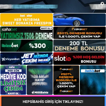
×
HEPSİBAHİS GİRİŞ İÇİN TIKLAYINIZ!