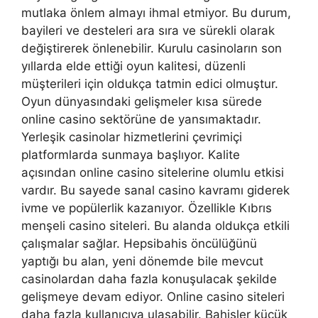
mutlaka önlem almayı ihmal etmiyor. Bu durum,
bayileri ve desteleri ara sıra ve sürekli olarak
değiştirerek önlenebilir. Kurulu casinoların son
yıllarda elde ettiği oyun kalitesi, düzenli
müşterileri için oldukça tatmin edici olmuştur.
Oyun dünyasındaki gelişmeler kısa sürede
online casino sektörüne de yansımaktadır.
Yerleşik casinolar hizmetlerini çevrimiçi
platformlarda sunmaya başlıyor. Kalite
açısından online casino sitelerine olumlu etkisi
vardır. Bu sayede sanal casino kavramı giderek
ivme ve popülerlik kazanıyor. Özellikle Kıbrıs
menşeli casino siteleri. Bu alanda oldukça etkili
çalışmalar sağlar. Hepsibahis öncülüğünü
yaptığı bu alan, yeni dönemde bile mevcut
casinolardan daha fazla konuşulacak şekilde
gelişmeye devam ediyor. Online casino siteleri
daha fazla kullanıcıya ulaşabilir. Bahisler küçük