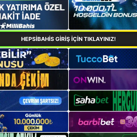
HEPSİBAHİS GİRİŞ İÇİN TIKLAYINIZ!