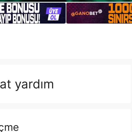
at yardım
eçme