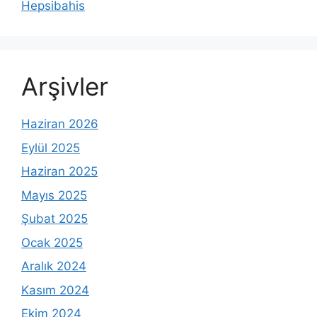
Hepsibahis
Arşivler
Haziran 2026
Eylül 2025
Haziran 2025
Mayıs 2025
Şubat 2025
Ocak 2025
Aralık 2024
Kasım 2024
Ekim 2024