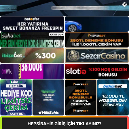
×
HEPSİBAHİS GİRİŞ İÇİN TIKLAYINIZ!