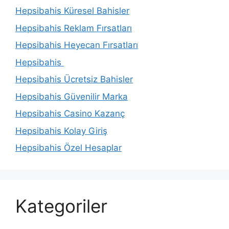
Hepsibahis Küresel Bahisler
Hepsibahis Reklam Fırsatları
Hepsibahis Heyecan Fırsatları
Hepsibahis
Hepsibahis Ücretsiz Bahisler
Hepsibahis Güvenilir Marka
Hepsibahis Casino Kazanç
Hepsibahis Kolay Giriş
Hepsibahis Özel Hesaplar
Kategoriler