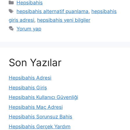
Kategoriler
Hepsibahis
Etiketler
hepsibahis alternatif puanlama
,
hepsibahis
giriş adresi
,
hepsibahis yeni bilgiler
Yorum yap
Son Yazılar
Hepsibahis Adresi
Hepsibahis Giriş
Hepsibahis Kullanıcı Güvenliği
Hepsibahis Maç Adresi
Hepsibahis Sorunsuz Bahis
Hepsibahis Gerçek Yardım