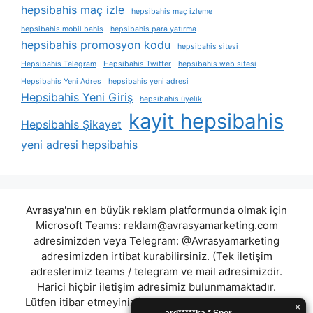
hepsibahis maç izle
hepsibahis maç izleme
hepsibahis mobil bahis
hepsibahis para yatırma
hepsibahis promosyon kodu
hepsibahis sitesi
Hepsibahis Telegram
Hepsibahis Twitter
hepsibahis web sitesi
Hepsibahis Yeni Adres
hepsibahis yeni adresi
Hepsibahis Yeni Giriş
hepsibahis üyelik
kayit hepsibahis
Hepsibahis Şikayet
yeni adresi hepsibahis
Avrasya'nın en büyük reklam platformunda olmak için
Microsoft Teams:
reklam@avrasyamarketing.com
adresimizden veya Telegram: @Avrasyamarketing
adresimizden irtibat kurabilirsiniz. (Tek iletişim
adreslerimiz teams / telegram ve mail adresimizdir.
Harici hiçbir iletişim adresimiz bulunmamaktadır.
Lütfen itibar etmeyiniz.) Türkiye yasalarına göre 7258