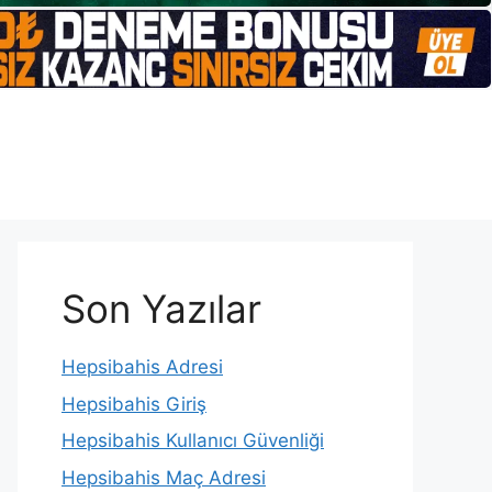
Son Yazılar
Hepsibahis Adresi
Hepsibahis Giriş
Hepsibahis Kullanıcı Güvenliği
Hepsibahis Maç Adresi