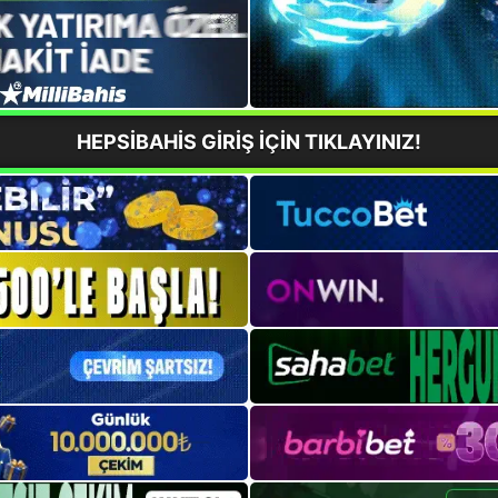
HEPSİBAHİS GİRİŞ İÇİN TIKLAYINIZ!