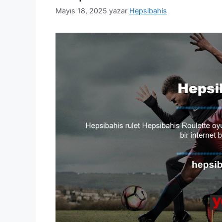
Mayıs 18, 2025
yazar
Hepsibahis