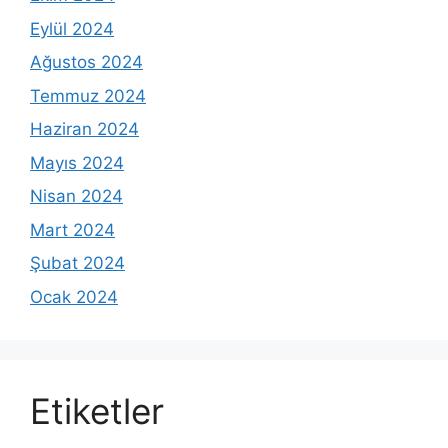
Eylül 2024
Ağustos 2024
Temmuz 2024
Haziran 2024
Mayıs 2024
Nisan 2024
Mart 2024
Şubat 2024
Ocak 2024
Etiketler