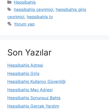
Kategoriler
Hepsibahis
Etiketler
hepsibahis çevrimiçi
,
hepsibahis giriş
çevrimiçi
,
hepsibahis tv
Yorum yap
Son Yazılar
Hepsibahis Adresi
Hepsibahis Giriş
Hepsibahis Kullanıcı Güvenliği
Hepsibahis Maç Adresi
Hepsibahis Sorunsuz Bahis
Hepsibahis Gerçek Yardım