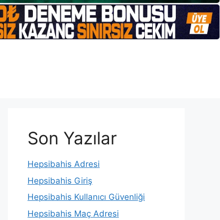
Son Yazılar
Hepsibahis Adresi
Hepsibahis Giriş
Hepsibahis Kullanıcı Güvenliği
Hepsibahis Maç Adresi