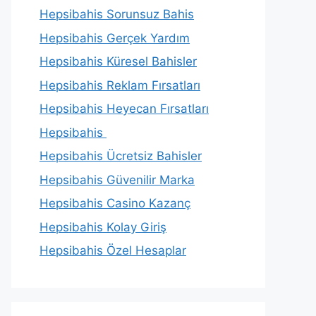
Hepsibahis Sorunsuz Bahis
Hepsibahis Gerçek Yardım
Hepsibahis Küresel Bahisler
Hepsibahis Reklam Fırsatları
Hepsibahis Heyecan Fırsatları
Hepsibahis
Hepsibahis Ücretsiz Bahisler
Hepsibahis Güvenilir Marka
Hepsibahis Casino Kazanç
Hepsibahis Kolay Giriş
Hepsibahis Özel Hesaplar