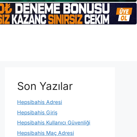
Son Yazılar
Hepsibahis Adresi
Hepsibahis Giriş
Hepsibahis Kullanıcı Güvenliği
Hepsibahis Maç Adresi