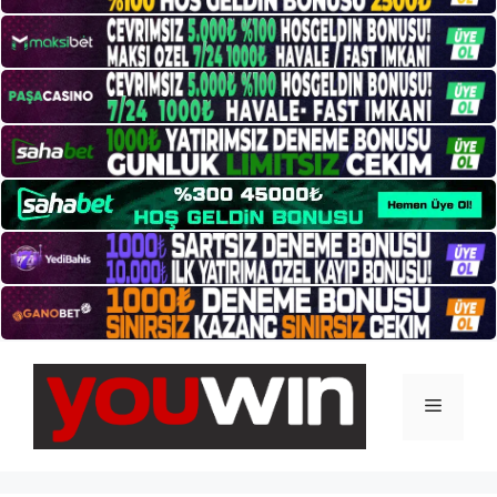
İçeriğe
atla
Menü