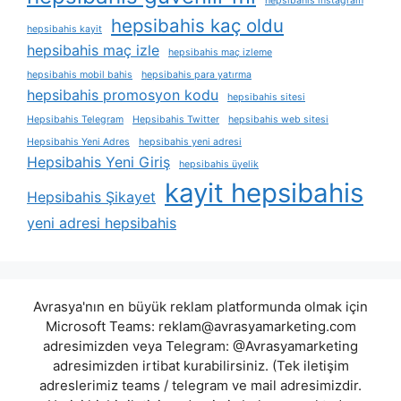
hepsibahis instagram
hepsibahis kaç oldu
hepsibahis kayit
hepsibahis maç izle
hepsibahis maç izleme
hepsibahis mobil bahis
hepsibahis para yatırma
hepsibahis promosyon kodu
hepsibahis sitesi
Hepsibahis Telegram
Hepsibahis Twitter
hepsibahis web sitesi
Hepsibahis Yeni Adres
hepsibahis yeni adresi
Hepsibahis Yeni Giriş
hepsibahis üyelik
kayit hepsibahis
Hepsibahis Şikayet
yeni adresi hepsibahis
Avrasya'nın en büyük reklam platformunda olmak için
Microsoft Teams:
reklam@avrasyamarketing.com
adresimizden veya Telegram: @Avrasyamarketing
adresimizden irtibat kurabilirsiniz. (Tek iletişim
adreslerimiz teams / telegram ve mail adresimizdir.