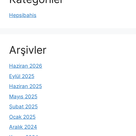
Hepsibahis
Arşivler
Haziran 2026
Eylül 2025
Haziran 2025
Mayıs 2025
Şubat 2025
Ocak 2025
Aralık 2024