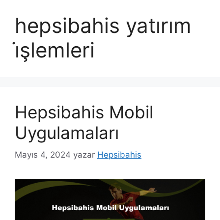
hepsibahis yatırım
i̇şlemleri
Hepsibahis Mobil
Uygulamaları
Mayıs 4, 2024
yazar
Hepsibahis