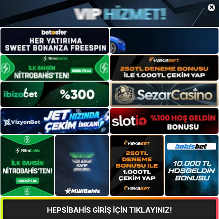
×
HEPSİBAHİS GİRİŞ İÇİN TIKLAYINIZ!