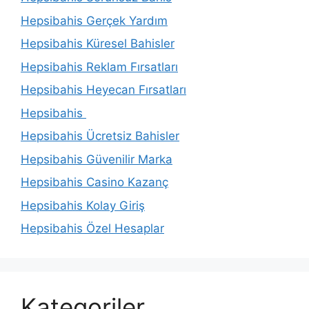
Hepsibahis Gerçek Yardım
Hepsibahis Küresel Bahisler
Hepsibahis Reklam Fırsatları
Hepsibahis Heyecan Fırsatları
Hepsibahis
Hepsibahis Ücretsiz Bahisler
Hepsibahis Güvenilir Marka
Hepsibahis Casino Kazanç
Hepsibahis Kolay Giriş
Hepsibahis Özel Hesaplar
Kategoriler